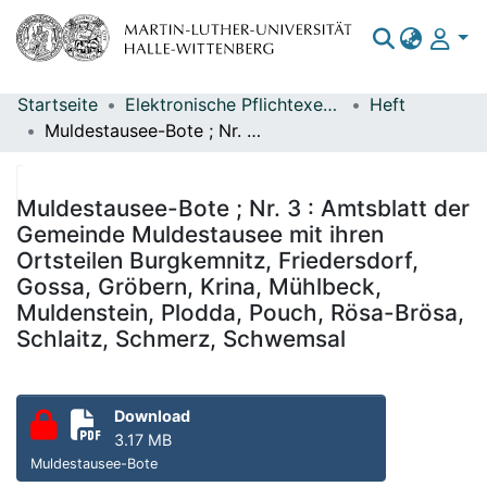
Startseite
Elektronische Pflichtexemplare
Heft
Bereiche & Sammlungen
Muldestausee-Bote ; Nr. 3 : Amtsblatt der Gemeinde Muldestausee mit ihren Ortsteilen Burgkemnitz, Friedersdorf, Gossa, Gröbern, Krina, Mühlbeck, Muldenstein, Plodda, Pouch, Rösa-Brösa, Schlaitz, Schmerz, Schwemsal
Das gesamte Repositorium
Statistiken
Muldestausee-Bote ; Nr. 3 : Amtsblatt der
Gemeinde Muldestausee mit ihren
Ortsteilen Burgkemnitz, Friedersdorf,
Gossa, Gröbern, Krina, Mühlbeck,
Muldenstein, Plodda, Pouch, Rösa-Brösa,
Schlaitz, Schmerz, Schwemsal
Download
3.17 MB
Muldestausee-Bote