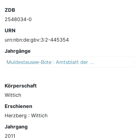
ZDB
2548034-0
URN
urn:nbn:de:gbv:3:2-445354
Jahrgänge
Muldestausee-Bote : Amtsblatt der Gemeinde Muldestausee mit ihren Ortsteilen Burgkemnitz, Friedersdorf, Gossa, Gröbern, Krina, Mühlbeck, Muldenstein, Plodda, Pouch, Rösa-Brösa, Schlaitz, Schmerz, Schwemsal
2
0
1
1
Körperschaft
Wittich
Erschienen
Herzberg : Wittich
Jahrgang
2011