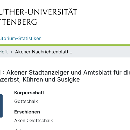
itorium
Statistiken
Heft
Akener Nachrichtenblatt ; Nr. 521 : Akener Stadtanzeiger und Amtsblatt für die Stadt Aken (Elbe) einschließlich der Ortschaften Mennewitz, Kleinzerbst, Kühren und Susigke
 : Akener Stadtanzeiger und Amtsblatt für di
nzerbst, Kühren und Susigke
Körperschaft
Gottschalk
Erschienen
Aken : Gottschalk