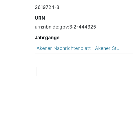
2619724-8
URN
urn:nbn:de:gbv:3:2-444325
Jahrgänge
Akener Nachrichtenblatt : Akener Stadtanzeiger und Amtsblatt für die Stadt Aken (Elbe) einschließlich der Ortschaften Mennewitz, Kleinzerbst, Kühren und Susigke
2
0
1
1