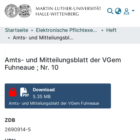
Startseite
Elektronische Pflichtexemplare
Heft
Bereiche & Sammlungen
Amts- und Mitteilungsblatt der VGem Fuhneaue ; Nr. 10
Das gesamte Repositorium
Statistiken
Amts- und Mitteilungsblatt der VGem
Fuhneaue ; Nr. 10
Download
5.35 MB
Amts- und Mitteilungsblatt der VGem Fuhneaue
ZDB
2690914-5