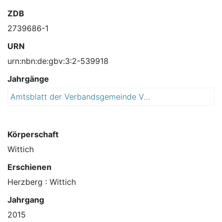
ZDB
2739686-1
URN
urn:nbn:de:gbv:3:2-539918
Jahrgänge
Amtsblatt der Verbandsgemeinde Vorharz mit den Mitgliedsgemeinden
2
0
1
5
Körperschaft
Wittich
Erschienen
Herzberg : Wittich
Jahrgang
2015