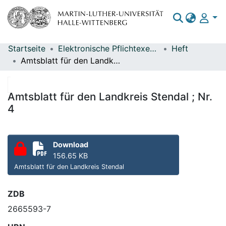
Startseite
Elektronische Pflichtexemplare
Heft
Bereiche & Sammlungen
Amtsblatt für den Landkreis Stendal ; Nr. 4
Das gesamte Repositorium
Statistiken
Amtsblatt für den Landkreis Stendal ; Nr.
4
Download
156.65 KB
Amtsblatt für den Landkreis Stendal
ZDB
2665593-7