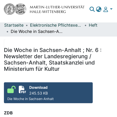
Startseite
Elektronische Pflichtexemplare
Heft
Bereiche & Sammlungen
Die Woche in Sachsen-Anhalt ; Nr. 6 : Newsletter der Landesregierung / Sachsen-Anhalt, Staatskanzlei und Ministerium für Kultur
Das gesamte Repositorium
Statistiken
Die Woche in Sachsen-Anhalt ; Nr. 6 :
Newsletter der Landesregierung /
Sachsen-Anhalt, Staatskanzlei und
Ministerium für Kultur
Download
245.53 KB
Die Woche in Sachsen-Anhalt
ZDB