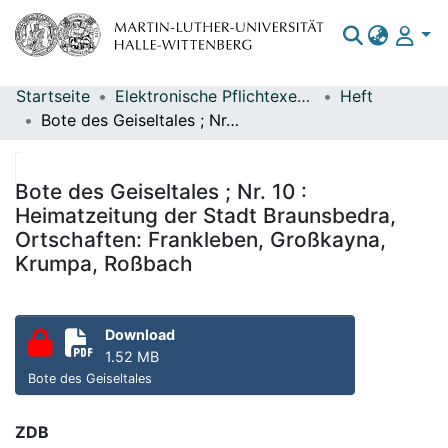
Startseite
Elektronische Pflichtexemplare
Heft
Bereiche & Sammlungen
Bote des Geiseltales ; Nr. 10 : Heimatzeitung der Stadt Braunsbedra, Ortschaften: Frankleben, Großkayna, Krumpa, Roßbach
Das gesamte Repositorium
Statistiken
Bote des Geiseltales ; Nr. 10 :
Heimatzeitung der Stadt Braunsbedra,
Ortschaften: Frankleben, Großkayna,
Krumpa, Roßbach
Download
1.52 MB
Bote des Geiseltales
ZDB