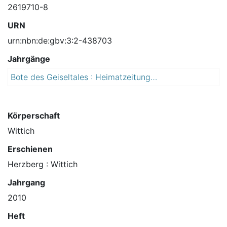
2619710-8
URN
urn:nbn:de:gbv:3:2-438703
Jahrgänge
Bote des Geiseltales : Heimatzeitung der Stadt Braunsbedra, Ortschaften: Frankleben, Großkayna, Krumpa, Roßbach
2
0
1
0
Körperschaft
Wittich
Erschienen
Herzberg : Wittich
Jahrgang
2010
Heft