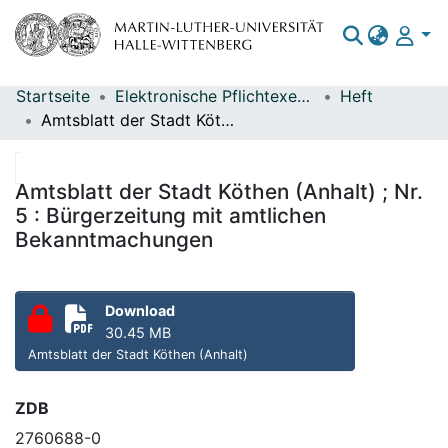
Startseite
Elektronische Pflichtexemplare
Heft
Bereiche & Sammlungen
Amtsblatt der Stadt Köthen (Anhalt) ; Nr. 5 : Bürgerzeitung mit amtlichen Bekanntmachungen
Das gesamte Repositorium
Statistiken
Amtsblatt der Stadt Köthen (Anhalt) ; Nr.
5 : Bürgerzeitung mit amtlichen
Bekanntmachungen
Download
30.45 MB
Amtsblatt der Stadt Köthen (Anhalt)
ZDB
2760688-0