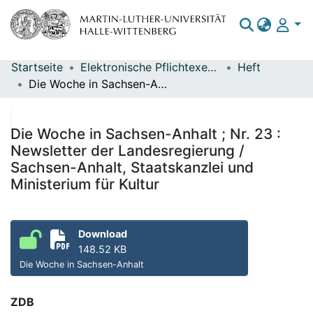
Startseite
Elektronische Pflichtexemplare
Heft
Bereiche & Sammlungen
Die Woche in Sachsen-Anhalt ; Nr. 23 : Newsletter der Landesregierung / Sachsen-Anhalt, Staatskanzlei und Ministerium für Kultur
Das gesamte Repositorium
Statistiken
Die Woche in Sachsen-Anhalt ; Nr. 23 :
Newsletter der Landesregierung /
Sachsen-Anhalt, Staatskanzlei und
Ministerium für Kultur
Download
148.52 KB
Die Woche in Sachsen-Anhalt
ZDB