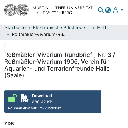
Startseite
Elektronische Pflichtexemplare
Heft
Bereiche & Sammlungen
Roßmäßler-Vivarium-Rundbrief ; Nr. 3 / Roßmäßler-Vivarium 1906, Verein für Aquarien- und Terrarienfreunde Halle (Saale)
Das gesamte Repositorium
Statistiken
Roßmäßler-Vivarium-Rundbrief ; Nr. 3 /
Roßmäßler-Vivarium 1906, Verein für
Aquarien- und Terrarienfreunde Halle
(Saale)
Download
880.42 KB
Roßmäßler-Vivarium-Rundbrief
ZDB