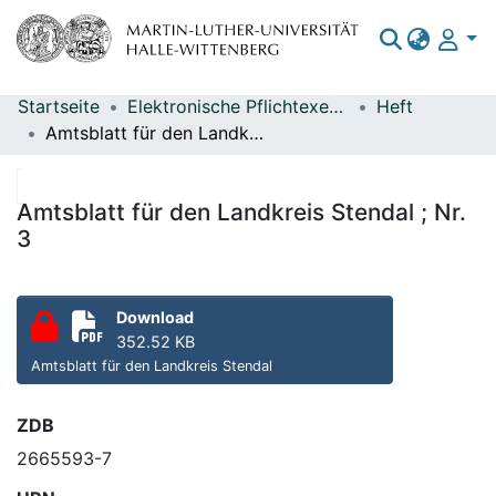
Startseite
Elektronische Pflichtexemplare
Heft
Bereiche & Sammlungen
Amtsblatt für den Landkreis Stendal ; Nr. 3
Das gesamte Repositorium
Statistiken
Amtsblatt für den Landkreis Stendal ; Nr.
3
Download
352.52 KB
Amtsblatt für den Landkreis Stendal
ZDB
2665593-7