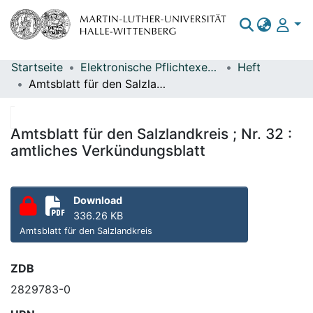
Startseite
Elektronische Pflichtexemplare
Heft
Bereiche & Sammlungen
Amtsblatt für den Salzlandkreis ; Nr. 32 : amtliches Verkündungsblatt
Das gesamte Repositorium
Statistiken
Amtsblatt für den Salzlandkreis ; Nr. 32 :
amtliches Verkündungsblatt
Download
336.26 KB
Amtsblatt für den Salzlandkreis
ZDB
2829783-0