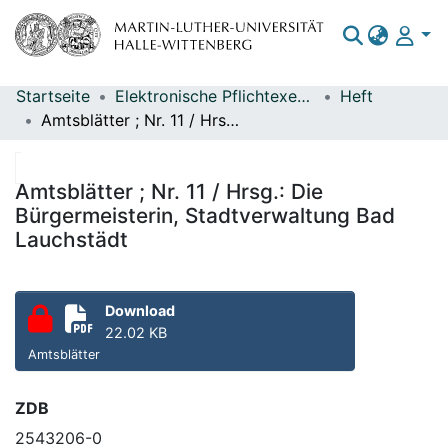
Startseite
Elektronische Pflichtexemplare
Heft
Bereiche & Sammlungen
Amtsblätter ; Nr. 11 / Hrsg.: Die Bürgermeisterin, Stadtverwaltung Bad Lauchstädt
Das gesamte Repositorium
Statistiken
Amtsblätter ; Nr. 11 / Hrsg.: Die
Bürgermeisterin, Stadtverwaltung Bad
Lauchstädt
Download
22.02 KB
Amtsblätter
ZDB
2543206-0