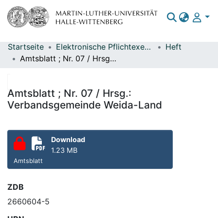
Startseite
Elektronische Pflichtexemplare
Heft
Bereiche & Sammlungen
Amtsblatt ; Nr. 07 / Hrsg.: Verbandsgemeinde Weida-Land
Das gesamte Repositorium
Statistiken
Amtsblatt ; Nr. 07 / Hrsg.:
Verbandsgemeinde Weida-Land
Download
1.23 MB
Amtsblatt
ZDB
2660604-5