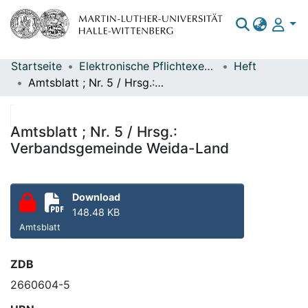
Startseite
Elektronische Pflichtexemplare
Heft
Bereiche & Sammlungen
Amtsblatt ; Nr. 5 / Hrsg.: Verbandsgemeinde Weida-Land
Das gesamte Repositorium
Statistiken
Amtsblatt ; Nr. 5 / Hrsg.:
Verbandsgemeinde Weida-Land
Download
148.48 KB
Amtsblatt
ZDB
2660604-5