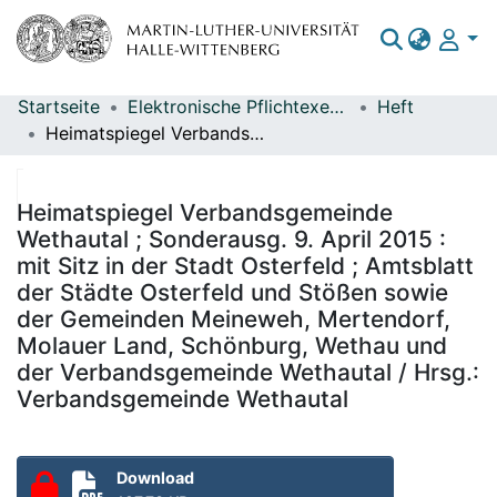
Startseite
Elektronische Pflichtexemplare
Heft
Bereiche & Sammlungen
Heimatspiegel Verbandsgemeinde Wethautal ; Sonderausg. 9. April 2015 : mit Sitz in der Stadt Osterfeld ; Amtsblatt der Städte Osterfeld und Stößen sowie der Gemeinden Meineweh, Mertendorf, Molauer Land, Schönburg, Wethau und der Verbandsgemeinde Wethautal / Hrsg.: Verbandsgemeinde Wethautal
Das gesamte Repositorium
Statistiken
Heimatspiegel Verbandsgemeinde
Wethautal ; Sonderausg. 9. April 2015 :
mit Sitz in der Stadt Osterfeld ; Amtsblatt
der Städte Osterfeld und Stößen sowie
der Gemeinden Meineweh, Mertendorf,
Molauer Land, Schönburg, Wethau und
der Verbandsgemeinde Wethautal / Hrsg.:
Verbandsgemeinde Wethautal
Download