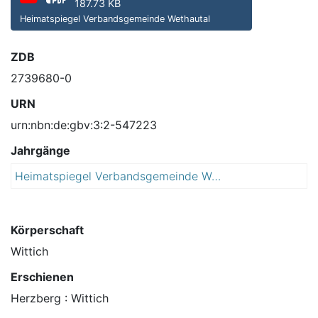
187.73 KB
Heimatspiegel Verbandsgemeinde Wethautal
ZDB
2739680-0
URN
urn:nbn:de:gbv:3:2-547223
Jahrgänge
Heimatspiegel Verbandsgemeinde Wethautal : mit Sitz in der Stadt Osterfeld ; Amtsblatt der Städte Osterfeld und Stößen sowie der Gemeinden Meineweh, Mertendorf, Molauer Land, Schönburg, Wethau und der Verbandsgemeinde Wethautal
2
0
1
5
Körperschaft
Wittich
Erschienen
Herzberg : Wittich