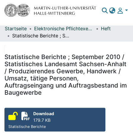
Startseite
Elektronische Pflichtexemplare
Heft
Bereiche & Sammlungen
Statistische Berichte ; September 2010 / Statistisches Landesamt Sachsen-Anhalt / Produzierendes Gewerbe, Handwerk / Umsatz, tätige Personen, Auftragseingang und Auftragsbestand im Baugewerbe
Das gesamte Repositorium
Statistiken
Statistische Berichte ; September 2010 /
Statistisches Landesamt Sachsen-Anhalt
/ Produzierendes Gewerbe, Handwerk /
Umsatz, tätige Personen,
Auftragseingang und Auftragsbestand im
Baugewerbe
Download
179.7 KB
Statistische Berichte