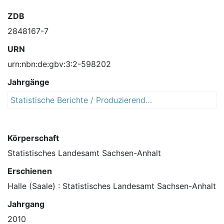
ZDB
2848167-7
URN
urn:nbn:de:gbv:3:2-598202
Jahrgänge
Statistische Berichte / Produzierendes Gewerbe, Handwerk / Umsatz, tätige Personen, Auftragseingang und Auftragsbestand im Baugewerbe
2
0
1
0
Körperschaft
Statistisches Landesamt Sachsen-Anhalt
Erschienen
Halle (Saale) : Statistisches Landesamt Sachsen-Anhalt
Jahrgang
2010