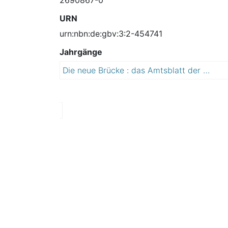
URN
urn:nbn:de:gbv:3:2-454741
Jahrgänge
Die neue Brücke : das Amtsblatt der Lutherstadt Wittenberg
2
0
1
3