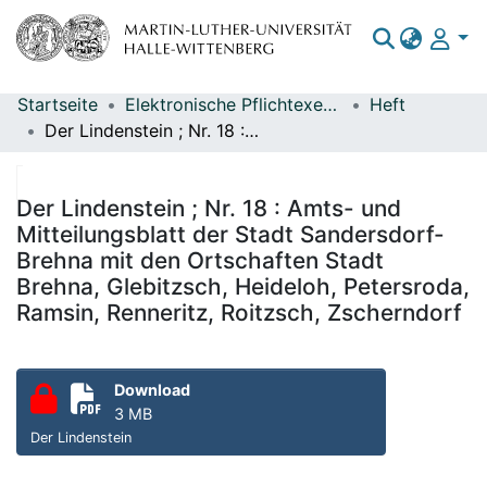
Startseite
Elektronische Pflichtexemplare
Heft
Bereiche & Sammlungen
Der Lindenstein ; Nr. 18 : Amts- und Mitteilungsblatt der Stadt Sandersdorf-Brehna mit den Ortschaften Stadt Brehna, Glebitzsch, Heideloh, Petersroda, Ramsin, Renneritz, Roitzsch, Zscherndorf
Das gesamte Repositorium
Statistiken
Der Lindenstein ; Nr. 18 : Amts- und
Mitteilungsblatt der Stadt Sandersdorf-
Brehna mit den Ortschaften Stadt
Brehna, Glebitzsch, Heideloh, Petersroda,
Ramsin, Renneritz, Roitzsch, Zscherndorf
Download
3 MB
Der Lindenstein