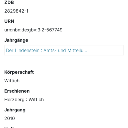
ZDB
2829842-1
URN
urn:nbn:de:gbv:3:2-567749
Jahrgänge
Der Lindenstein : Amts- und Mitteilungsblatt der Stadt Sandersdorf-Brehna mit den Ortschaften Stadt Brehna, Glebitzsch, Heideloh, Petersroda, Ramsin, Renneritz, Roitzsch, Zscherndorf
2
0
1
0
Körperschaft
Wittich
Erschienen
Herzberg : Wittich
Jahrgang
2010