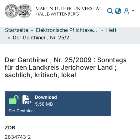
Startseite
Elektronische Pflichtexemplare
Heft
Bereiche & Sammlungen
Der Genthiner ; Nr. 25/2009 : Sonntags für den Landkreis Jerichower Land ; sachlich, kritisch, lokal
Das gesamte Repositorium
Statistiken
Der Genthiner ; Nr. 25/2009 : Sonntags
für den Landkreis Jerichower Land ;
sachlich, kritisch, lokal
Download
5.58 MB
Der Genthiner
ZDB
2834743-2