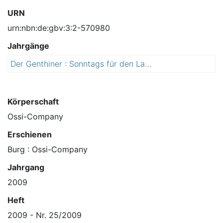
URN
urn:nbn:de:gbv:3:2-570980
Jahrgänge
Der Genthiner : Sonntags für den Landkreis Jerichower Land ; sachlich, kritisch, lokal
2
0
0
9
Körperschaft
Ossi-Company
Erschienen
Burg : Ossi-Company
Jahrgang
2009
Heft
2009 - Nr. 25/2009