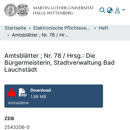
Startseite
Elektronische Pflichtexemplare
Heft
Bereiche & Sammlungen
Amtsblätter ; Nr. 78 / Hrsg.: Die Bürgermeisterin, Stadtverwaltung Bad Lauchstädt
Das gesamte Repositorium
Statistiken
Amtsblätter ; Nr. 78 / Hrsg.: Die
Bürgermeisterin, Stadtverwaltung Bad
Lauchstädt
Download
1.98 MB
Amtsblätter
ZDB
2543206-0