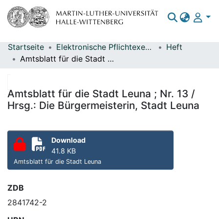
Startseite
Elektronische Pflichtexemplare
Heft
Bereiche & Sammlungen
Amtsblatt für die Stadt Leuna ; Nr. 13 / Hrsg.: Die Bürgermeisterin, Stadt Leuna
Das gesamte Repositorium
Statistiken
Amtsblatt für die Stadt Leuna ; Nr. 13 /
Hrsg.: Die Bürgermeisterin, Stadt Leuna
Download
41.8 KB
Amtsblatt für die Stadt Leuna
ZDB
2841742-2