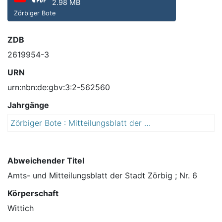
2.98 MB
Zörbiger Bote
ZDB
2619954-3
URN
urn:nbn:de:gbv:3:2-562560
Jahrgänge
Zörbiger Bote : Mitteilungsblatt der Stadt Zörbig mit den Ortsteilen Cösitz, Göttnitz, Großzöberitz, Löberitz, Löbersdorf, Mößlitz, Priesdorf, Prussendorf, Quetzdölsdorf, Rieda, Salzfurtkapelle, Schrenz, Schortewitz, Spören, Stumsdorf, Wadendorf, Werben und Zörbig
2
0
1
5
Abweichender Titel
Amts- und Mitteilungsblatt der Stadt Zörbig ; Nr. 6
Körperschaft
Wittich