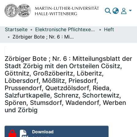
Startseite
Elektronische Pflichtexemplare
Heft
Bereiche & Sammlungen
Zörbiger Bote ; Nr. 6 : Mitteilungsblatt der Stadt Zörbig mit den Ortsteilen Cösitz, Göttnitz, Großzöberitz, Löberitz, Löbersdorf, Mößlitz, Priesdorf, Prussendorf, Quetzdölsdorf, Rieda, Salzfurtkapelle, Schrenz, Schortewitz, Spören, Stumsdorf, Wadendorf, Werben und Zörbig
Das gesamte Repositorium
Statistiken
Zörbiger Bote ; Nr. 6 : Mitteilungsblatt der
Stadt Zörbig mit den Ortsteilen Cösitz,
Göttnitz, Großzöberitz, Löberitz,
Löbersdorf, Mößlitz, Priesdorf,
Prussendorf, Quetzdölsdorf, Rieda,
Salzfurtkapelle, Schrenz, Schortewitz,
Spören, Stumsdorf, Wadendorf, Werben
und Zörbig
Download