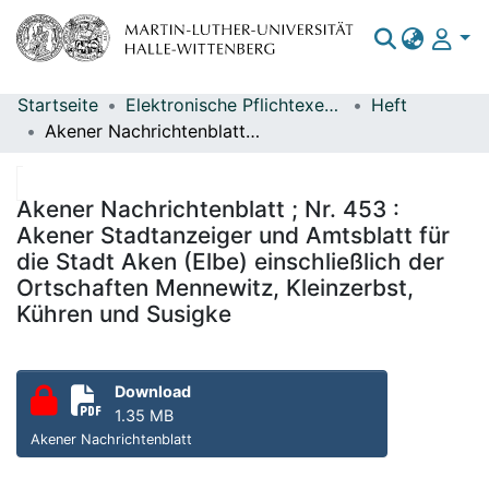
Startseite
Elektronische Pflichtexemplare
Heft
Bereiche & Sammlungen
Akener Nachrichtenblatt ; Nr. 453 : Akener Stadtanzeiger und Amtsblatt für die Stadt Aken (Elbe) einschließlich der Ortschaften Mennewitz, Kleinzerbst, Kühren und Susigke
Das gesamte Repositorium
Statistiken
Akener Nachrichtenblatt ; Nr. 453 :
Akener Stadtanzeiger und Amtsblatt für
die Stadt Aken (Elbe) einschließlich der
Ortschaften Mennewitz, Kleinzerbst,
Kühren und Susigke
Download
1.35 MB
Akener Nachrichtenblatt