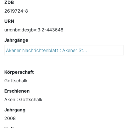
ZDB
2619724-8
URN
urn:nbn:de:gbv:3:2-443648
Jahrgänge
Akener Nachrichtenblatt : Akener Stadtanzeiger und Amtsblatt für die Stadt Aken (Elbe) einschließlich der Ortschaften Mennewitz, Kleinzerbst, Kühren und Susigke
2
0
0
8
Körperschaft
Gottschalk
Erschienen
Aken : Gottschalk
Jahrgang
2008