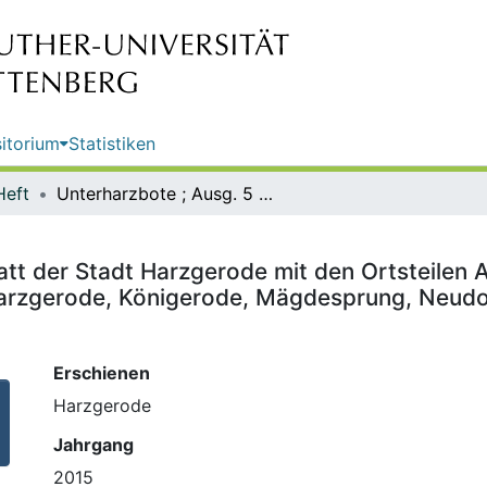
itorium
Statistiken
Heft
Unterharzbote ; Ausg. 5 : Amtsblatt der Stadt Harzgerode mit den Ortsteilen Alexisbad, Bärenrode, Dankerode, Friedrichshöhe, Güntersberge, Harzgerode, Königerode, Mägdesprung, Neudorf, Schielo, Silberhütte, Siptenfelde und Straßberg
att der Stadt Harzgerode mit den Ortsteilen 
arzgerode, Königerode, Mägdesprung, Neudorf
Erschienen
Harzgerode
Jahrgang
2015