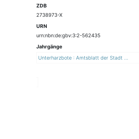
ZDB
2738973-X
URN
urn:nbn:de:gbv:3:2-562435
Jahrgänge
Unterharzbote : Amtsblatt der Stadt Harzgerode mit den Ortsteilen Alexisbad, Bärenrode, Dankerode, Friedrichshöhe, Güntersberge, Harzgerode, Königerode, Mägdesprung, Neudorf, Schielo, Silberhütte, Siptenfelde und Straßberg
2
0
1
5