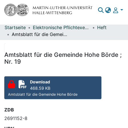
Startseite
Elektronische Pflichtexemplare
Heft
Bereiche & Sammlungen
Amtsblatt für die Gemeinde Hohe Börde ; Nr. 19
Das gesamte Repositorium
Statistiken
Amtsblatt für die Gemeinde Hohe Börde ;
Nr. 19
Download
468.59 KB
Amtsblatt für die Gemeinde Hohe Börde
ZDB
2691152-8