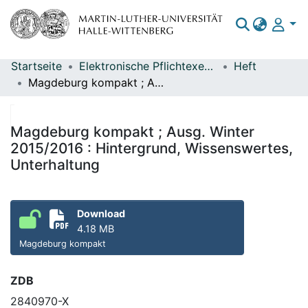
Startseite
Elektronische Pflichtexemplare
Heft
Bereiche & Sammlungen
Magdeburg kompakt ; Ausg. Winter 2015/2016 : Hintergrund, Wissenswertes, Unterhaltung
Das gesamte Repositorium
Statistiken
Magdeburg kompakt ; Ausg. Winter
2015/2016 : Hintergrund, Wissenswertes,
Unterhaltung
Download
4.18 MB
Magdeburg kompakt
ZDB
2840970-X