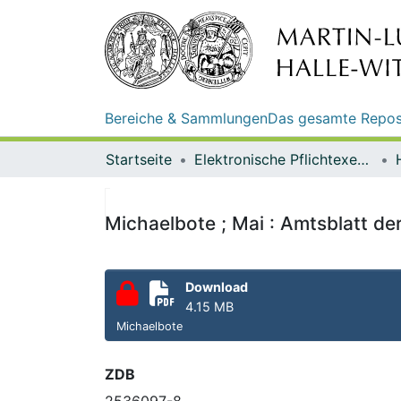
Bereiche & Sammlungen
Das gesamte Repos
Startseite
Elektronische Pflichtexemplare
Michaelbote ; Mai : Amtsblatt der
Download
4.15 MB
Michaelbote
ZDB
2536097-8