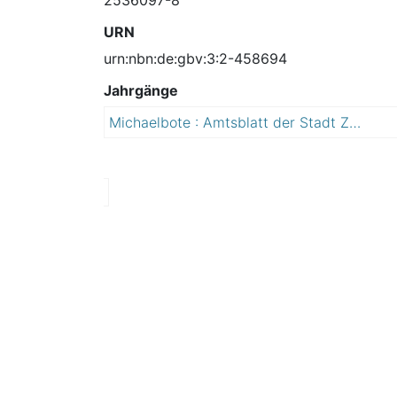
URN
urn:nbn:de:gbv:3:2-458694
Jahrgänge
Michaelbote : Amtsblatt der Stadt Zeitz
2
0
1
5