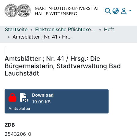
Startseite
Elektronische Pflichtexemplare
Heft
Bereiche & Sammlungen
Amtsblätter ; Nr. 41 / Hrsg.: Die Bürgermeisterin, Stadtverwaltung Bad Lauchstädt
Das gesamte Repositorium
Statistiken
Amtsblätter ; Nr. 41 / Hrsg.: Die
Bürgermeisterin, Stadtverwaltung Bad
Lauchstädt
Download
19.09 KB
Amtsblätter
ZDB
2543206-0