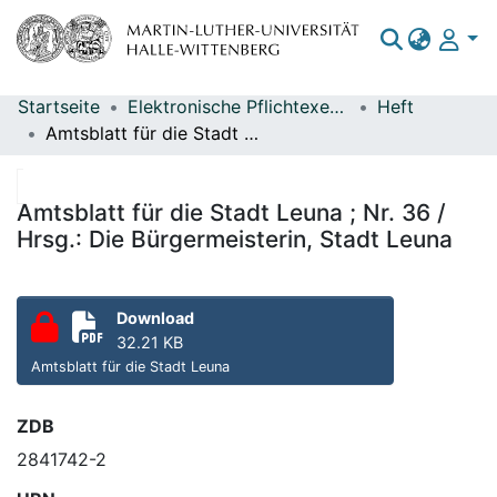
Startseite
Elektronische Pflichtexemplare
Heft
Bereiche & Sammlungen
Amtsblatt für die Stadt Leuna ; Nr. 36 / Hrsg.: Die Bürgermeisterin, Stadt Leuna
Das gesamte Repositorium
Statistiken
Amtsblatt für die Stadt Leuna ; Nr. 36 /
Hrsg.: Die Bürgermeisterin, Stadt Leuna
Download
32.21 KB
Amtsblatt für die Stadt Leuna
ZDB
2841742-2