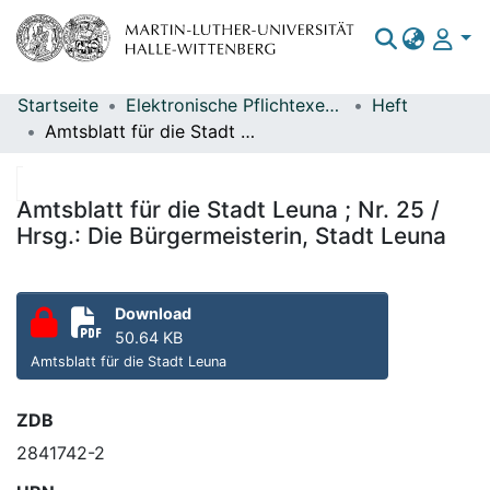
Startseite
Elektronische Pflichtexemplare
Heft
Bereiche & Sammlungen
Amtsblatt für die Stadt Leuna ; Nr. 25 / Hrsg.: Die Bürgermeisterin, Stadt Leuna
Das gesamte Repositorium
Statistiken
Amtsblatt für die Stadt Leuna ; Nr. 25 /
Hrsg.: Die Bürgermeisterin, Stadt Leuna
Download
50.64 KB
Amtsblatt für die Stadt Leuna
ZDB
2841742-2