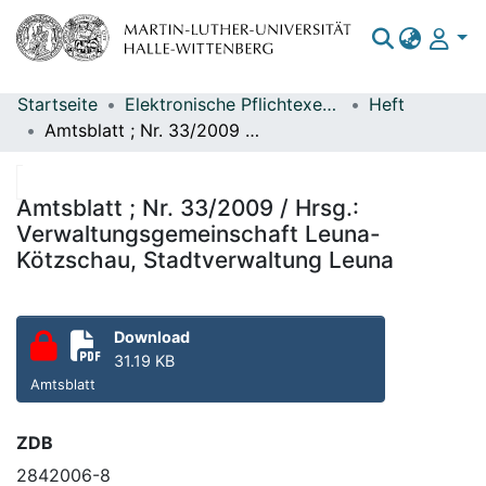
Startseite
Elektronische Pflichtexemplare
Heft
Bereiche & Sammlungen
Amtsblatt ; Nr. 33/2009 / Hrsg.: Verwaltungsgemeinschaft Leuna-Kötzschau, Stadtverwaltung Leuna
Das gesamte Repositorium
Statistiken
Amtsblatt ; Nr. 33/2009 / Hrsg.:
Verwaltungsgemeinschaft Leuna-
Kötzschau, Stadtverwaltung Leuna
Download
31.19 KB
Amtsblatt
ZDB
2842006-8