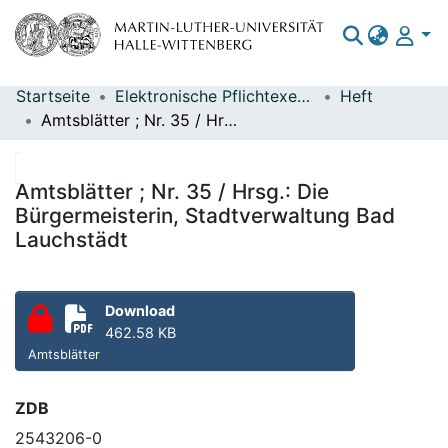
Startseite
Elektronische Pflichtexemplare
Heft
Bereiche & Sammlungen
Amtsblätter ; Nr. 35 / Hrsg.: Die Bürgermeisterin, Stadtverwaltung Bad Lauchstädt
Das gesamte Repositorium
Statistiken
Amtsblätter ; Nr. 35 / Hrsg.: Die
Bürgermeisterin, Stadtverwaltung Bad
Lauchstädt
Download
462.58 KB
Amtsblätter
ZDB
2543206-0