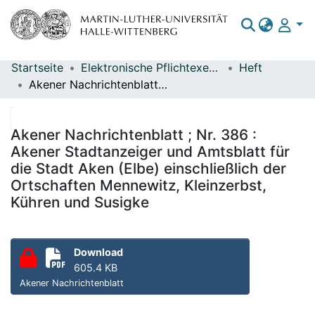
Startseite
Elektronische Pflichtexemplare
Heft
Bereiche & Sammlungen
Akener Nachrichtenblatt ; Nr. 386 : Akener Stadtanzeiger und Amtsblatt für die Stadt Aken (Elbe) einschließlich der Ortschaften Mennewitz, Kleinzerbst, Kühren und Susigke
Das gesamte Repositorium
Statistiken
Akener Nachrichtenblatt ; Nr. 386 :
Akener Stadtanzeiger und Amtsblatt für
die Stadt Aken (Elbe) einschließlich der
Ortschaften Mennewitz, Kleinzerbst,
Kühren und Susigke
Download
605.4 KB
Akener Nachrichtenblatt