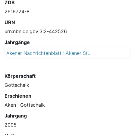
ZDB
2619724-8
URN
urn:nbn:de:gbv:3:2-442526
Jahrgänge
Akener Nachrichtenblatt : Akener Stadtanzeiger und Amtsblatt für die Stadt Aken (Elbe) einschließlich der Ortschaften Mennewitz, Kleinzerbst, Kühren und Susigke
2
0
0
5
Körperschaft
Gottschalk
Erschienen
Aken : Gottschalk
Jahrgang
2005