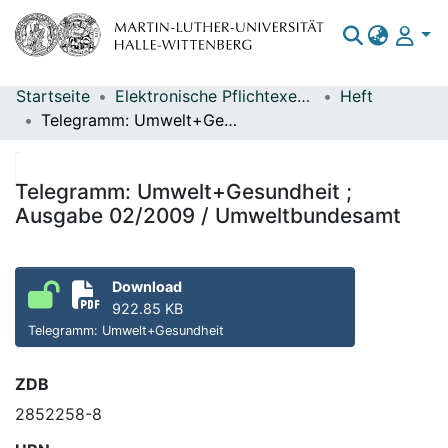
Startseite
Elektronische Pflichtexemplare
Heft
Bereiche & Sammlungen
Telegramm: Umwelt+Gesundheit ; Ausgabe 02/2009 / Umweltbundesamt
Das gesamte Repositorium
Statistiken
Telegramm: Umwelt+Gesundheit ;
Ausgabe 02/2009 / Umweltbundesamt
Download
922.85 KB
Telegramm: Umwelt+Gesundheit
ZDB
2852258-8