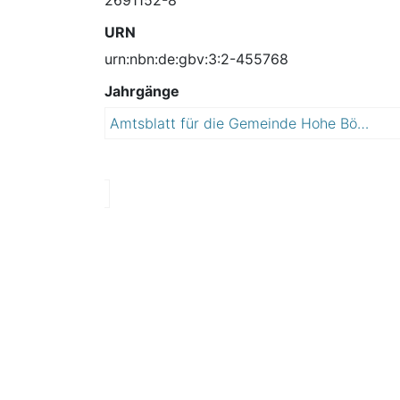
URN
urn:nbn:de:gbv:3:2-455768
Jahrgänge
Amtsblatt für die Gemeinde Hohe Börde
2
0
1
3