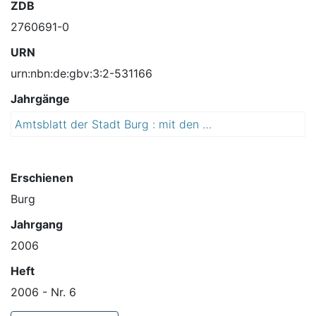
ZDB
2760691-0
URN
urn:nbn:de:gbv:3:2-531166
Jahrgänge
Amtsblatt der Stadt Burg : mit den Ortschaften Detershagen, Ihleburg, Niegripp, Parchau, Reesen und Schartau
2
0
0
6
Erschienen
Burg
Jahrgang
2006
Heft
2006 - Nr. 6