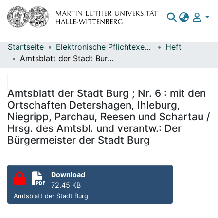
Startseite
Elektronische Pflichtexemplare
Heft
Bereiche & Sammlungen
Amtsblatt der Stadt Burg ; Nr. 6 : mit den Ortschaften Detershagen, Ihleburg, Niegripp, Parchau, Reesen und Schartau / Hrsg. des Amtsbl. und verantw.: Der Bürgermeister der Stadt Burg
Das gesamte Repositorium
Statistiken
Amtsblatt der Stadt Burg ; Nr. 6 : mit den
Ortschaften Detershagen, Ihleburg,
Niegripp, Parchau, Reesen und Schartau /
Hrsg. des Amtsbl. und verantw.: Der
Bürgermeister der Stadt Burg
Download
72.45 KB
Amtsblatt der Stadt Burg