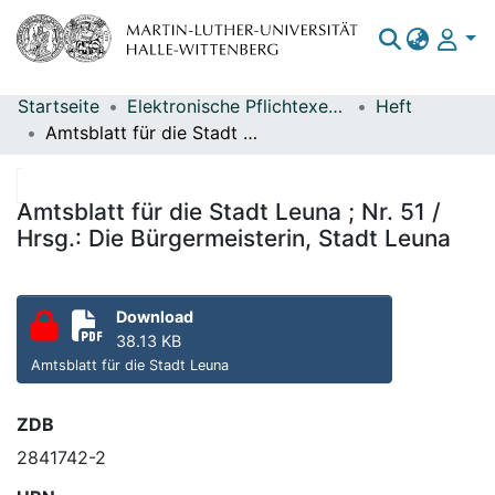
Startseite
Elektronische Pflichtexemplare
Heft
Bereiche & Sammlungen
Amtsblatt für die Stadt Leuna ; Nr. 51 / Hrsg.: Die Bürgermeisterin, Stadt Leuna
Das gesamte Repositorium
Statistiken
Amtsblatt für die Stadt Leuna ; Nr. 51 /
Hrsg.: Die Bürgermeisterin, Stadt Leuna
Download
38.13 KB
Amtsblatt für die Stadt Leuna
ZDB
2841742-2