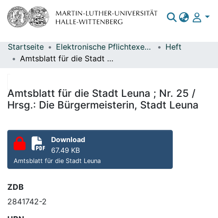
Startseite
Elektronische Pflichtexemplare
Heft
Bereiche & Sammlungen
Amtsblatt für die Stadt Leuna ; Nr. 25 / Hrsg.: Die Bürgermeisterin, Stadt Leuna
Das gesamte Repositorium
Statistiken
Amtsblatt für die Stadt Leuna ; Nr. 25 /
Hrsg.: Die Bürgermeisterin, Stadt Leuna
Download
67.49 KB
Amtsblatt für die Stadt Leuna
ZDB
2841742-2