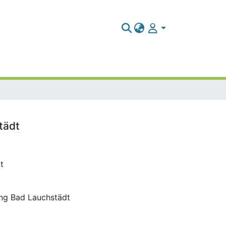
tädt
t
ung Bad Lauchstädt