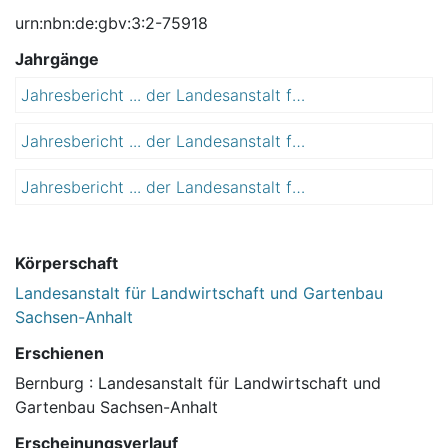
urn:nbn:de:gbv:3:2-75918
Jahrgänge
Jahresbericht ... der Landesanstalt für Landwirtschaft und Gartenbau Sachsen-Anhalt
2
0
Jahresbericht ... der Landesanstalt für Landwirtschaft und Gartenbau Sachsen-Anhalt
2
1
0
5
Jahresbericht ... der Landesanstalt für Landwirtschaft und Gartenbau Sachsen-Anhalt
2
1
0
6
1
7
Körperschaft
Landesanstalt für Landwirtschaft und Gartenbau
Sachsen-Anhalt
Erschienen
Bernburg : Landesanstalt für Landwirtschaft und
Gartenbau Sachsen-Anhalt
Erscheinungsverlauf