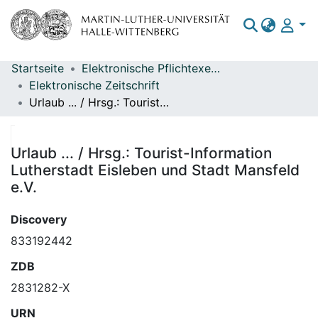
Startseite
Elektronische Pflichtexemplare
Bereiche & Sammlungen
Elektronische Zeitschrift
Urlaub ... / Hrsg.: Tourist-Information Lutherstadt Eisleben und Stadt Mansfeld e.V.
Das gesamte Repositorium
Statistiken
Urlaub ... / Hrsg.: Tourist-Information
Lutherstadt Eisleben und Stadt Mansfeld
e.V.
Discovery
833192442
ZDB
2831282-X
URN