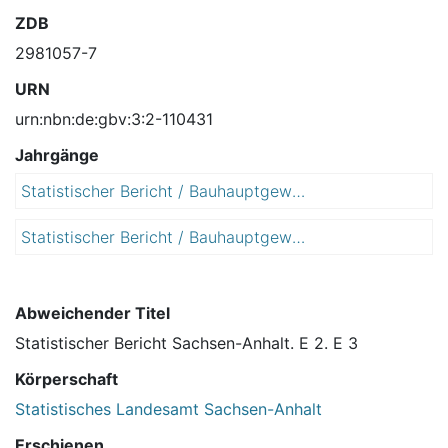
ZDB
2981057-7
URN
urn:nbn:de:gbv:3:2-110431
Jahrgänge
Statistischer Bericht / Bauhauptgewerbe, Ausbaugewerbe und Bauträger / Jahreserhebung einschließlich Investitionserhebung bei Unternehmen des Bauhaupt- und Ausbaugewerbes
2
0
Statistischer Bericht / Bauhauptgewerbe, Ausbaugewerbe und Bauträger / Jahreserhebung einschließlich Investitionserhebung bei Unternehmen des Bauhaupt- und Ausbaugewerbes
2
1
0
7
1
8
Abweichender Titel
Statistischer Bericht Sachsen-Anhalt. E 2. E 3
Körperschaft
Statistisches Landesamt Sachsen-Anhalt
Erschienen