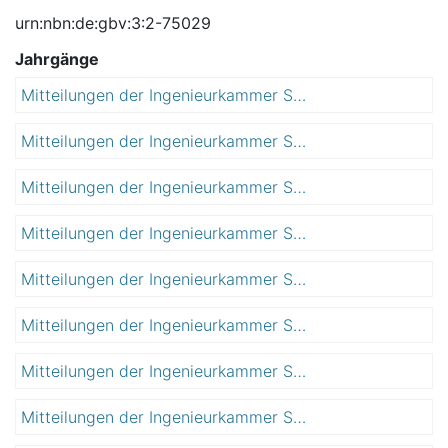
urn:nbn:de:gbv:3:2-75029
Jahrgänge
Mitteilungen der Ingenieurkammer Sachsen-Anhalt
2
0
Mitteilungen der Ingenieurkammer Sachsen-Anhalt
2
0
0
8
Mitteilungen der Ingenieurkammer Sachsen-Anhalt
2
0
0
9
Mitteilungen der Ingenieurkammer Sachsen-Anhalt
2
1
0
0
Mitteilungen der Ingenieurkammer Sachsen-Anhalt
2
1
0
1
Mitteilungen der Ingenieurkammer Sachsen-Anhalt
2
1
0
2
Mitteilungen der Ingenieurkammer Sachsen-Anhalt
2
1
0
3
Mitteilungen der Ingenieurkammer Sachsen-Anhalt
2
1
0
4