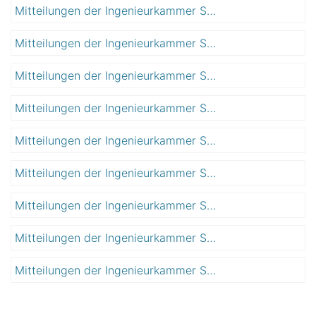
Mitteilungen der Ingenieurkammer Sachsen-Anhalt
2
1
0
5
Mitteilungen der Ingenieurkammer Sachsen-Anhalt
2
1
0
6
Mitteilungen der Ingenieurkammer Sachsen-Anhalt
2
1
0
7
Mitteilungen der Ingenieurkammer Sachsen-Anhalt
2
1
0
8
Mitteilungen der Ingenieurkammer Sachsen-Anhalt
2
1
0
9
Mitteilungen der Ingenieurkammer Sachsen-Anhalt
2
2
0
0
Mitteilungen der Ingenieurkammer Sachsen-Anhalt
2
2
0
1
Mitteilungen der Ingenieurkammer Sachsen-Anhalt
2
2
0
2
Mitteilungen der Ingenieurkammer Sachsen-Anhalt
2
2
0
3
2