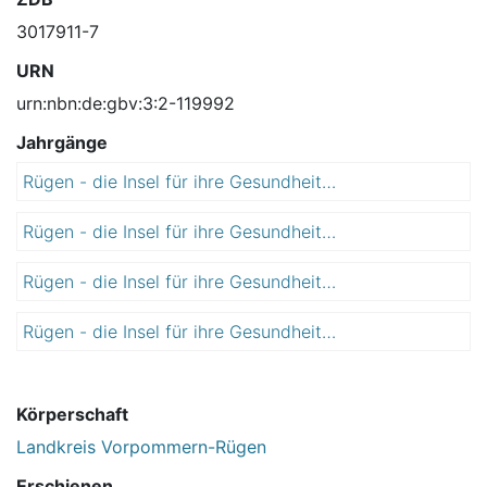
3017911-7
URN
urn:nbn:de:gbv:3:2-119992
Jahrgänge
Rügen - die Insel für ihre Gesundheit : Wegweiser ...
2
0
Rügen - die Insel für ihre Gesundheit : Wegweiser ...
2
1
0
0
Rügen - die Insel für ihre Gesundheit : Wegweiser ...
2
1
0
0
Rügen - die Insel für ihre Gesundheit : Wegweiser ...
2
1
/
0
2
1
1
/
1
4
1
Körperschaft
3
Landkreis Vorpommern-Rügen
Erschienen