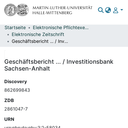
Startseite
Elektronische Pflichtexemplare
Bereiche & Sammlungen
Elektronische Zeitschrift
Geschäftsbericht ... / Investitionsbank Sachsen-Anhalt
Das gesamte Repositorium
Statistiken
Geschäftsbericht ... / Investitionsbank
Sachsen-Anhalt
Discovery
862699843
ZDB
2861047-7
URN
urn:nbn:de:gbv:3:2-58034