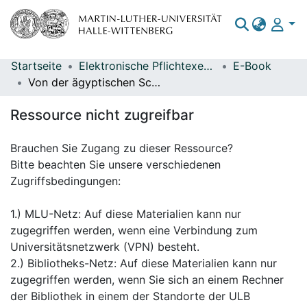
Startseite
Elektronische Pflichtexemplare
E-Book
Bereiche & Sammlungen
Von der ägyptischen Schraube zur Ziegelstrangpresse : Begleitheft zur Sonderausstellung: die Mundstücke in der Ziegelindustrie / Herausgeber: Technisches Denkmal Ziegelei Hundisburg ; Hans-Heinrich Böger
Das gesamte Repositorium
Ressource nicht zugreifbar
Statistiken
Brauchen Sie Zugang zu dieser Ressource?
Bitte beachten Sie unsere verschiedenen
Zugriffsbedingungen:
1.) MLU-Netz: Auf diese Materialien kann nur
zugegriffen werden, wenn eine Verbindung zum
Universitätsnetzwerk (VPN) besteht.
2.) Bibliotheks-Netz: Auf diese Materialien kann nur
zugegriffen werden, wenn Sie sich an einem Rechner
der Bibliothek in einem der Standorte der ULB