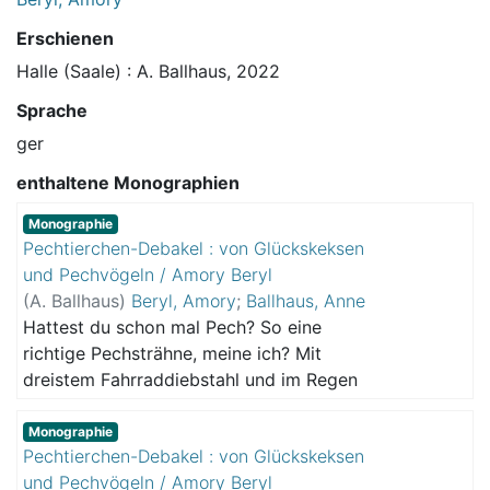
Erschienen
Halle (Saale) : A. Ballhaus, 2022
Sprache
ger
enthaltene Monographien
Monographie
Pechtierchen-Debakel : von Glückskeksen
und Pechvögeln / Amory Beryl
(
A. Ballhaus
)
Beryl, Amory
;
Ballhaus, Anne
Hattest du schon mal Pech? So eine
richtige Pechsträhne, meine ich? Mit
dreistem Fahrraddiebstahl und im Regen
gerissenen Papiereinkaufstüten, mit
Wasserrohrbruch im Keller, mit einem
Monographie
Pechtierchen-Debakel : von Glückskeksen
nervigen Ausschlag in der Achselhöhle und
und Pechvögeln / Amory Beryl
vergammelten Frühstückseiern - und das