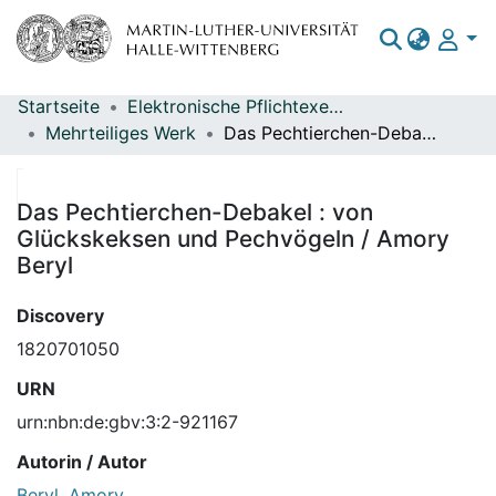
Startseite
Elektronische Pflichtexemplare
Bereiche & Sammlungen
Mehrteiliges Werk
Das Pechtierchen-Debakel : von Glückskeksen und Pechvögeln / Amory Beryl
Das gesamte Repositorium
Statistiken
Das Pechtierchen-Debakel : von
Glückskeksen und Pechvögeln / Amory
Beryl
Discovery
1820701050
URN
urn:nbn:de:gbv:3:2-921167
Autorin / Autor
Beryl, Amory