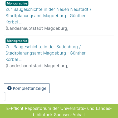
Günther
;
Magdeburg
Monographie
Zur Baugeschichte in der Neuen Neustadt /
Stadtplanungsamt Magdeburg ; Günther
Korbel ...
(
Landeshauptstadt Magdeburg,
Stadtplanungsamt Magdeburg
)
Korbel,
Günther
;
Magdeburg
Monographie
Zur Baugeschichte in der Sudenburg /
Stadtplanungsamt Magdeburg ; Günther
Korbel ...
(
Landeshauptstadt Magdeburg,
Stadtplanungsamt Magdeburg
)
Korbel,
Günther
;
Magdeburg
Komplettanzeige
E-Pflicht Repositorium der Universitäts- und Landes­
bibliothek Sachsen-Anhalt