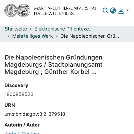
Startseite
Elektronische Pflichtexemplare
Bereiche & Sammlungen
Mehrteiliges Werk
Die Napoleonischen Gründungen Magdeburgs / Stadtplanungsamt Magdeburg ; Günther Korbel ...
Das gesamte Repositorium
Statistiken
Die Napoleonischen Gründungen
Magdeburgs / Stadtplanungsamt
Magdeburg ; Günther Korbel ...
Discovery
1800858523
URN
urn:nbn:de:gbv:3:2-879518
Autorin / Autor
Korbel, Günther