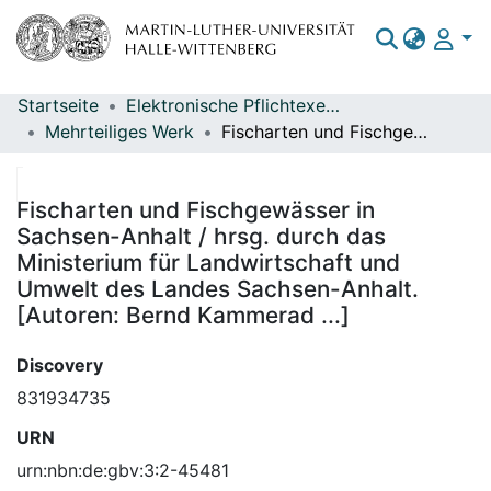
Startseite
Elektronische Pflichtexemplare
Bereiche & Sammlungen
Mehrteiliges Werk
Fischarten und Fischgewässer in Sachsen-Anhalt / hrsg. durch das Ministerium für Landwirtschaft und Umwelt des Landes Sachsen-Anhalt. [Autoren: Bernd Kammerad ...]
Das gesamte Repositorium
Statistiken
Fischarten und Fischgewässer in
Sachsen-Anhalt / hrsg. durch das
Ministerium für Landwirtschaft und
Umwelt des Landes Sachsen-Anhalt.
[Autoren: Bernd Kammerad ...]
Discovery
831934735
URN
urn:nbn:de:gbv:3:2-45481